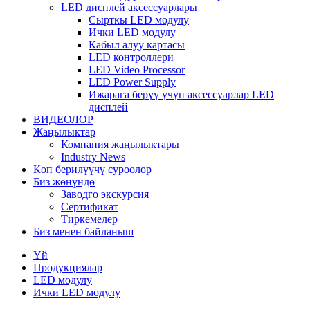
LED дисплей аксессуарлары
Сырткы LED модулу
Ички LED модулу
Кабыл алуу картасы
LED контроллери
LED Video Processor
LED Power Supply
Ижарага берүү үчүн аксессуарлар LED
дисплей
ВИДЕОЛОР
Жаңылыктар
Компания жаңылыктары
Industry News
Көп берилүүчү суроолор
Биз жөнүндө
Заводго экскурсия
Сертификат
Тиркемелер
Биз менен байланыш
Үй
Продукциялар
LED модулу
Ички LED модулу