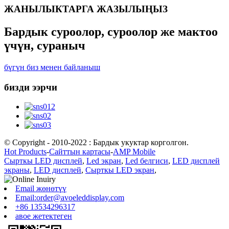
ЖАНЫЛЫКТАРГА ЖАЗЫЛЫҢЫЗ
Бардык суроолор, суроолор же мактоо
үчүн, сураныч
бүгүн биз менен байланыш
бизди ээрчи
© Copyright - 2010-2022 : Бардык укуктар корголгон.
Hot Products
-
Сайттын картасы
-
AMP Mobile
Сырткы LED дисплей
,
Led экран
,
Led белгиси
,
LED дисплей
экраны
,
LED дисплей
,
Сырткы LED экран
,
Email жөнөтүү
Email:order@avoeleddisplay.com
+86 13534296317
авое жетектеген