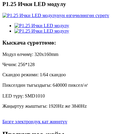
P1.25 Ички LED модулу
Кыскача сүрөттөмө:
Модул өлчөмү: 320x160mm
Чечим: 256*128
Скандоо режими: 1/64 скандоо
Пикселдин тыгыздыгы: 640000 пиксел/
㎡
LED түрү: SMD1010
Жаңыртуу жыштыгы: 1920Hz же 3840Hz
Бизге электрондук кат жөнөтүү