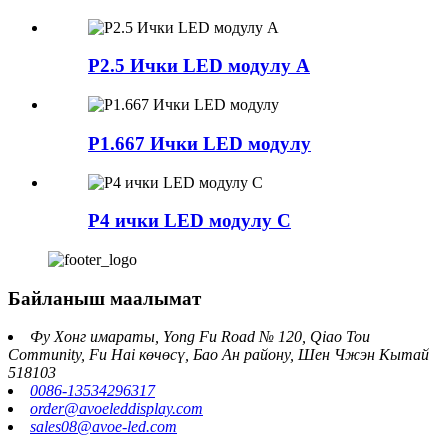
P2.5 Ички LED модулу А
P1.667 Ички LED модулу
P4 ички LED модулу C
Байланыш маалымат
Фу Хонг имараты, Yong Fu Road № 120, Qiao Tou
Community, Fu Hai көчөсү, Бао Ан району, Шен Чжэн Кытай
518103
0086-13534296317
order@avoeleddisplay.com
sales08@avoe-led.com