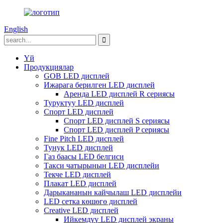
English
Үй
Продукциялар
GOB LED дисплей
Ижарага берилген LED дисплей
Аренда LED дисплей R сериясы
Туруктуу LED дисплей
Спорт LED дисплей
Спорт LED дисплей S сериясы
Спорт LED дисплей P сериясы
Fine Pitch LED дисплей
Тунук LED дисплей
Газ баасы LED белгиси
Такси чатырынын LED дисплейи
Текче LED дисплей
Плакат LED дисплей
Дарыкананын кайчылаш LED дисплейи
LED сетка көшөгө дисплей
Creative LED дисплей
Ийкемдүү LED дисплей экраны