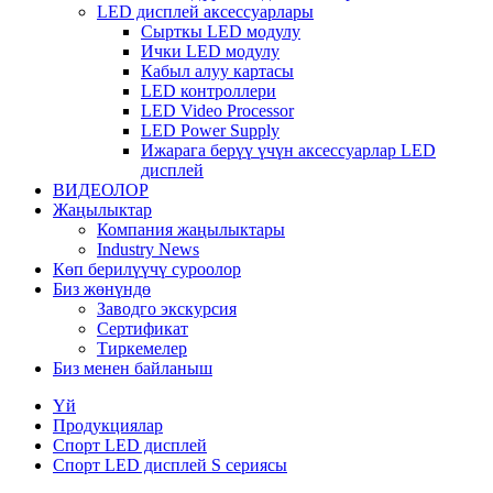
LED дисплей аксессуарлары
Сырткы LED модулу
Ички LED модулу
Кабыл алуу картасы
LED контроллери
LED Video Processor
LED Power Supply
Ижарага берүү үчүн аксессуарлар LED
дисплей
ВИДЕОЛОР
Жаңылыктар
Компания жаңылыктары
Industry News
Көп берилүүчү суроолор
Биз жөнүндө
Заводго экскурсия
Сертификат
Тиркемелер
Биз менен байланыш
Үй
Продукциялар
Спорт LED дисплей
Спорт LED дисплей S сериясы