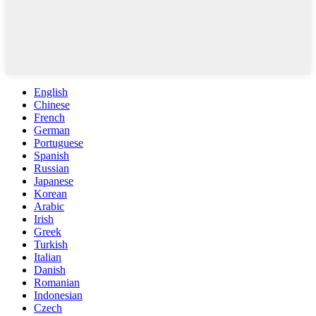
English
Chinese
French
German
Portuguese
Spanish
Russian
Japanese
Korean
Arabic
Irish
Greek
Turkish
Italian
Danish
Romanian
Indonesian
Czech