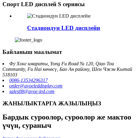
Спорт LED дисплей S сериясы
Стадиондун LED дисплейи
Байланыш маалымат
Фу Хонг имараты, Yong Fu Road № 120, Qiao Tou
Community, Fu Hai көчөсү, Бао Ан району, Шен Чжэн Кытай
518103
0086-13534296317
order@avoeleddisplay.com
sales08@avoe-led.com
ЖАНЫЛЫКТАРГА ЖАЗЫЛЫҢЫЗ
Бардык суроолор, суроолор же мактоо
үчүн, сураныч