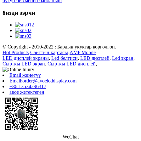
бүгүн биз менен байланыш
бизди ээрчи
© Copyright - 2010-2022 : Бардык укуктар корголгон.
Hot Products
-
Сайттын картасы
-
AMP Mobile
LED дисплей экраны
,
Led белгиси
,
LED дисплей
,
Led экран
,
Сырткы LED экран
,
Сырткы LED дисплей
,
Email жөнөтүү
Email:order@avoeleddisplay.com
+86 13534296317
авое жетектеген
WeChat