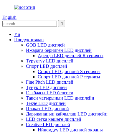
English
Үй
Продукциялар
GOB LED дисплей
Ижарага берилген LED дисплей
Аренда LED дисплей R сериясы
Туруктуу LED дисплей
Спорт LED дисплей
Спорт LED дисплей S сериясы
Спорт LED дисплей P сериясы
Fine Pitch LED дисплей
Тунук LED дисплей
Газ баасы LED белгиси
Такси чатырынын LED дисплейи
Текче LED дисплей
Плакат LED дисплей
Дарыкананын кайчылаш LED дисплейи
LED сетка көшөгө дисплей
Creative LED дисплей
Ийкемдүү LED дисплей экраны